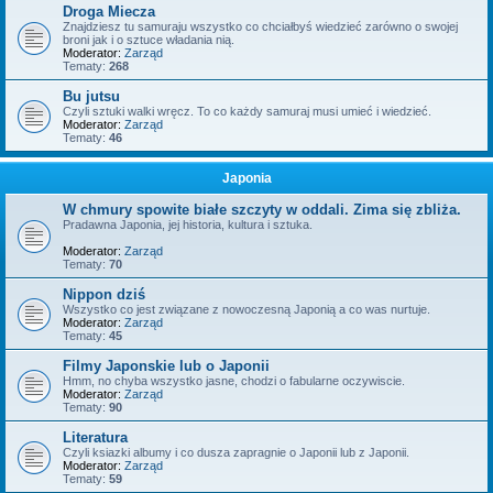
Droga Miecza
Znajdziesz tu samuraju wszystko co chciałbyś wiedzieć zarówno o swojej
broni jak i o sztuce władania nią.
Moderator:
Zarząd
Tematy:
268
Bu jutsu
Czyli sztuki walki wręcz. To co każdy samuraj musi umieć i wiedzieć.
Moderator:
Zarząd
Tematy:
46
Japonia
W chmury spowite białe szczyty w oddali. Zima się zbliża.
Pradawna Japonia, jej historia, kultura i sztuka.
Moderator:
Zarząd
Tematy:
70
Nippon dziś
Wszystko co jest związane z nowoczesną Japonią a co was nurtuje.
Moderator:
Zarząd
Tematy:
45
Filmy Japonskie lub o Japonii
Hmm, no chyba wszystko jasne, chodzi o fabularne oczywiscie.
Moderator:
Zarząd
Tematy:
90
Literatura
Czyli ksiazki albumy i co dusza zapragnie o Japonii lub z Japonii.
Moderator:
Zarząd
Tematy:
59