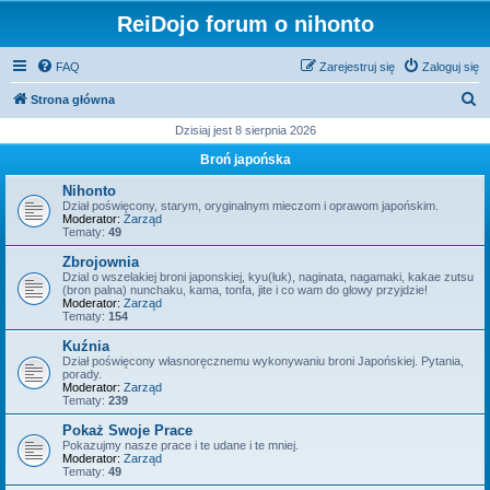
ReiDojo forum o nihonto
FAQ
Zarejestruj się
Zaloguj się
S
Strona główna
z
Dzisiaj jest 8 sierpnia 2026
u
Broń japońska
k
Nihonto
a
Dział poświęcony, starym, oryginalnym mieczom i oprawom japońskim.
Moderator:
Zarząd
j
Tematy:
49
Zbrojownia
Dzial o wszelakiej broni japonskiej, kyu(łuk), naginata, nagamaki, kakae zutsu
(bron palna) nunchaku, kama, tonfa, jite i co wam do glowy przyjdzie!
Moderator:
Zarząd
Tematy:
154
Kuźnia
Dział poświęcony własnoręcznemu wykonywaniu broni Japońskiej. Pytania,
porady.
Moderator:
Zarząd
Tematy:
239
Pokaż Swoje Prace
Pokazujmy nasze prace i te udane i te mniej.
Moderator:
Zarząd
Tematy:
49