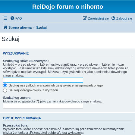
ReiDojo forum o nihonto
FAQ
Zarejestruj się
Zaloguj się
Strona główna
Szukaj
Szukaj
WYSZUKIWANIE
Szukaj wg słów kluczowych:
Umieść
+
przed słowem, które musi wystąpić oraz
-
przed słowem, które nie może
wystąpić. Jeśli umieścisz listę słów oddzielonych
|
wewnątrz nawiasów, tylko jedno ze
słów będzie musiało wystąpić. Możesz użyć gwiazdki (*) jako zamiennika dowolnego
ciągu znaków.
Szukaj wszystkich wyrażeń lub użyj wyrażenia wprowadzonego
Szukaj któregokolwiek z wyrażeń
Szukaj wg autora:
Można użyć gwiazdki (*) jako zamiennika dowolnego ciągu znaków.
OPCJE WYSZUKIWANIA
Przeszukaj fora:
Wybierz fora, które chcesz przeszukać. Subfora są przeszukiwane automatycznie,
chyba że funkcja „Przeszukuj subfora”, jest wyłączona.