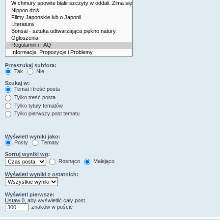
Przeszukaj subfora:
Tak
Nie
Szukaj w:
Temat i treść posta
Tylko treść posta
Tylko tytuły tematów
Tylko pierwszy post tematu
Wyświetl wyniki jako:
Posty
Tematy
Sortuj wyniki wg:
Rosnąco
Malejąco
Wyświetl wyniki z ostatnich:
Wyświetl pierwsze:
Ustaw 0, aby wyświetlić cały post.
znaków w poście