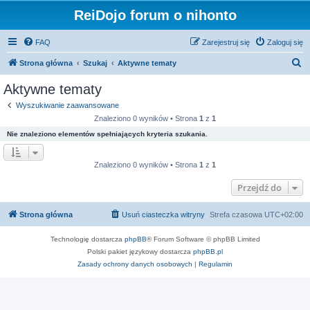
ReiDojo forum o nihonto
FAQ
Zarejestruj się
Zaloguj się
S
Strona główna
Szukaj
Aktywne tematy
z
Aktywne tematy
u
Wyszukiwanie zaawansowane
k
Znaleziono 0 wyników • Strona
1
z
1
a
Nie znaleziono elementów spełniających kryteria szukania.
j
Znaleziono 0 wyników • Strona
1
z
1
Przejdź do
Strona główna
Usuń ciasteczka witryny
Strefa czasowa
UTC+02:00
Technologię dostarcza
phpBB
® Forum Software © phpBB Limited
Polski pakiet językowy dostarcza
phpBB.pl
Zasady ochrony danych osobowych
|
Regulamin