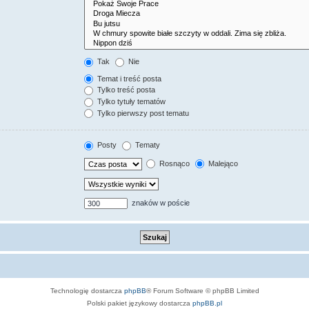
Tak
Nie
Temat i treść posta
Tylko treść posta
Tylko tytuły tematów
Tylko pierwszy post tematu
Posty
Tematy
Rosnąco
Malejąco
znaków w poście
Technologię dostarcza
phpBB
® Forum Software © phpBB Limited
Polski pakiet językowy dostarcza
phpBB.pl