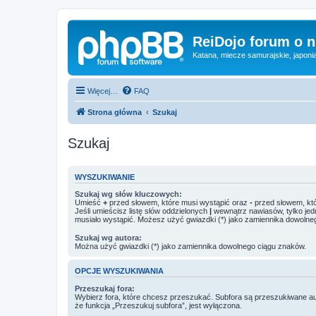
ReiDojo forum o n
Katana, miecze samurajskie, japonia, 
Więcej…
FAQ
Strona główna
Szukaj
Szukaj
WYSZUKIWANIE
Szukaj wg słów kluczowych:
Umieść
+
przed słowem, które musi wystąpić oraz
-
przed słowem, któ
Jeśli umieścisz listę słów oddzielonych
|
wewnątrz nawiasów, tylko jed
musiało wystąpić. Możesz użyć gwiazdki (*) jako zamiennika dowolne
Szukaj wg autora:
Można użyć gwiazdki (*) jako zamiennika dowolnego ciągu znaków.
OPCJE WYSZUKIWANIA
Przeszukaj fora:
Wybierz fora, które chcesz przeszukać. Subfora są przeszukiwane a
że funkcja „Przeszukuj subfora”, jest wyłączona.