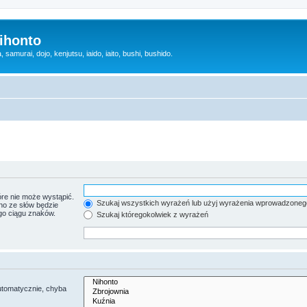
ihonto
samurai, dojo, kenjutsu, iaido, iaito, bushi, bushido.
re nie może wystąpić.
Szukaj wszystkich wyrażeń lub użyj wyrażenia wprowadzoneg
no ze słów będzie
go ciągu znaków.
Szukaj któregokolwiek z wyrażeń
utomatycznie, chyba