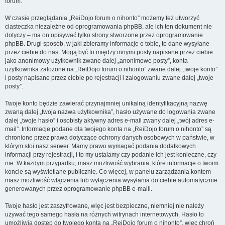
forum.
W czasie przeglądania „ReiDojo forum o nihonto” możemy też utworzyć
ciasteczka niezależne od oprogramowania phpBB, ale ich ten dokument nie
dotyczy – ma on opisywać tylko strony stworzone przez oprogramowanie
phpBB. Drugi sposób, w jaki zbieramy informacje o tobie, to dane wysyłane
przez ciebie do nas. Mogą być to między innymi posty napisane przez ciebie
jako anonimowy użytkownik zwane dalej „anonimowe posty”, konta
użytkownika założone na „ReiDojo forum o nihonto” zwane dalej „twoje konto”
i posty napisane przez ciebie po rejestracji i zalogowaniu zwane dalej „twoje
posty”.
Twoje konto będzie zawierać przynajmniej unikalną identyfikacyjną nazwę
zwaną dalej „twoja nazwa użytkownika”, hasło używane do logowania zwane
dalej „twoje hasło” i osobisty aktywny adres e-mail zwany dalej „twój adres e-
mail”. Informacje podane dla twojego konta na „ReiDojo forum o nihonto” są
chronione przez prawa dotyczące ochrony danych osobowych w państwie, w
którym stoi nasz serwer. Mamy prawo wymagać podania dodatkowych
informacji przy rejestracji, i to my ustalamy czy podanie ich jest konieczne, czy
nie. W każdym przypadku, masz możliwość wybrania, które informacje o twoim
koncie są wyświetlane publicznie. Co więcej, w panelu zarządzania kontem
masz możliwość włączenia lub wyłączenia wysyłania do ciebie automatycznie
generowanych przez oprogramowanie phpBB e-maili.
Twoje hasło jest zaszyfrowane, więc jest bezpieczne, niemniej nie należy
używać tego samego hasła na różnych witrynach internetowych. Hasło to
umożliwia dostęp do twojego konta na „ReiDojo forum o nihonto”, więc chroń