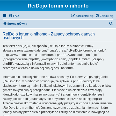
ReiDojo forum o nihonto
FAQ
Zarejestruj się
Zaloguj się
S
Strona główna
z
ReiDojo forum o nihonto - Zasady ochrony danych
u
osobowych
k
Ten tekst opisuje, w jaki sposób „ReiDojo forum o nihonto” i firmy
a
stowarzyszone zwane dalej „my”, „nas”, „nasz”, „ReiDojo forum o nihonto”,
j
„http://www.reidojo.com/forum//forum” i phpBB zwane dalej „oni”, „ich”,
„oprogramowanie phpBB”, „www.phpbb.com”, „phpBB Limited”, „Zespoły
phpBB”, korzystają z informacji zwanymi dalej „informacjami o tobie”
zebranych w czasie dowolnej twojej sesji na forum.
Informacje o tobie są zbierane na dwa sposoby. Po pierwsze, przeglądanie
„ReiDojo forum o nihonto” powoduje, że aplikacja phpBB tworzy kilka
ciasteczek, które są małymi plikami tekstowymi pobranymi do katalogu plików
tymczasowych twojej przeglądarki. Pierwsze dwa ciasteczka zawierają
identyfikator użytkownika zwany „user-id” i anonimowy identyfikator sesji
zwany „session-id”, automatycznie przyznane ci przez aplikację phpBB.
Trzecie ciasteczko zostanie utworzone, gdy przejrzysz chociaż jeden temat na
„ReiDojo forum o nihonto”. Jest ono używane do zapisania informacji, które
tematy zostały przez ciebie przeczytane i służy do ułatwienia ci nawigacji na