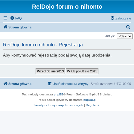
ReiDojo forum o nihonto
FAQ
Zaloguj się
S
Strona główna
z
Język:
u
ReiDojo forum o nihonto - Rejestracja
k
Aby kontynuować rejestrację podaj swoją datę urodzenia.
a
j
Strona główna
Usuń ciasteczka witryny
Strefa czasowa
UTC+02:00
Technologię dostarcza
phpBB
® Forum Software © phpBB Limited
Polski pakiet językowy dostarcza
phpBB.pl
Zasady ochrony danych osobowych
|
Regulamin