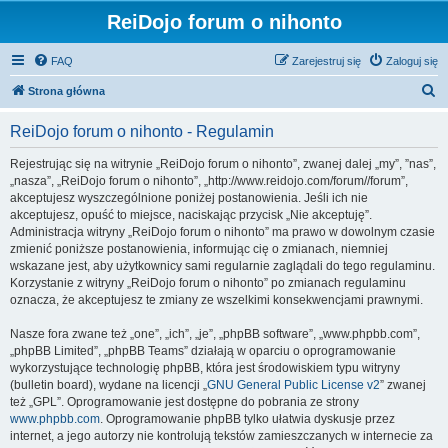
ReiDojo forum o nihonto
FAQ
Zarejestruj się
Zaloguj się
S
Strona główna
z
ReiDojo forum o nihonto - Regulamin
u
k
Rejestrując się na witrynie „ReiDojo forum o nihonto”, zwanej dalej „my”, ”nas”,
„nasza”, „ReiDojo forum o nihonto”, „http://www.reidojo.com/forum//forum”,
a
akceptujesz wyszczególnione poniżej postanowienia. Jeśli ich nie
j
akceptujesz, opuść to miejsce, naciskając przycisk „Nie akceptuję”.
Administracja witryny „ReiDojo forum o nihonto” ma prawo w dowolnym czasie
zmienić poniższe postanowienia, informując cię o zmianach, niemniej
wskazane jest, aby użytkownicy sami regularnie zaglądali do tego regulaminu.
Korzystanie z witryny „ReiDojo forum o nihonto” po zmianach regulaminu
oznacza, że akceptujesz te zmiany ze wszelkimi konsekwencjami prawnymi.
Nasze fora zwane też „one”, „ich”, „je”, „phpBB software”, „www.phpbb.com”,
„phpBB Limited”, „phpBB Teams” działają w oparciu o oprogramowanie
wykorzystujące technologię phpBB, która jest środowiskiem typu witryny
(bulletin board), wydane na licencji „
GNU General Public License v2
” zwanej
też „GPL”. Oprogramowanie jest dostępne do pobrania ze strony
www.phpbb.com
. Oprogramowanie phpBB tylko ułatwia dyskusje przez
internet, a jego autorzy nie kontrolują tekstów zamieszczanych w internecie za