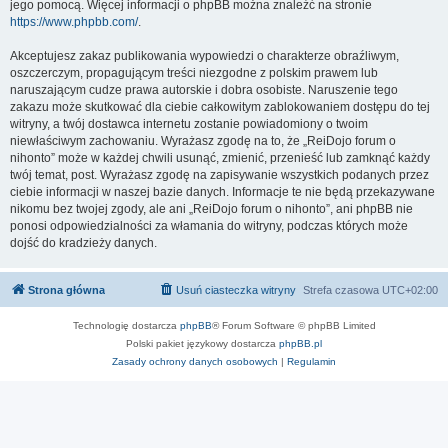
jego pomocą. Więcej informacji o phpBB można znaleźć na stronie
https://www.phpbb.com/
.
Akceptujesz zakaz publikowania wypowiedzi o charakterze obraźliwym,
oszczerczym, propagującym treści niezgodne z polskim prawem lub
naruszającym cudze prawa autorskie i dobra osobiste. Naruszenie tego
zakazu może skutkować dla ciebie całkowitym zablokowaniem dostępu do tej
witryny, a twój dostawca internetu zostanie powiadomiony o twoim
niewłaściwym zachowaniu. Wyrażasz zgodę na to, że „ReiDojo forum o
nihonto” może w każdej chwili usunąć, zmienić, przenieść lub zamknąć każdy
twój temat, post. Wyrażasz zgodę na zapisywanie wszystkich podanych przez
ciebie informacji w naszej bazie danych. Informacje te nie będą przekazywane
nikomu bez twojej zgody, ale ani „ReiDojo forum o nihonto”, ani phpBB nie
ponosi odpowiedzialności za włamania do witryny, podczas których może
dojść do kradzieży danych.
Strona główna
Usuń ciasteczka witryny
Strefa czasowa
UTC+02:00
Technologię dostarcza
phpBB
® Forum Software © phpBB Limited
Polski pakiet językowy dostarcza
phpBB.pl
Zasady ochrony danych osobowych
|
Regulamin