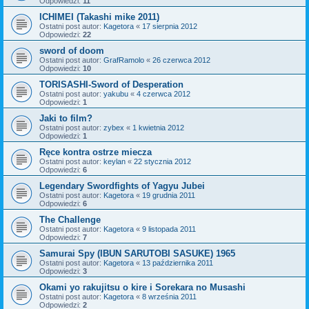
Odpowiedzi:
11
ICHIMEI (Takashi mike 2011)
Ostatni post autor:
Kagetora
«
17 sierpnia 2012
Odpowiedzi:
22
sword of doom
Ostatni post autor:
GrafRamolo
«
26 czerwca 2012
Odpowiedzi:
10
TORISASHI-Sword of Desperation
Ostatni post autor:
yakubu
«
4 czerwca 2012
Odpowiedzi:
1
Jaki to film?
Ostatni post autor:
zybex
«
1 kwietnia 2012
Odpowiedzi:
1
Ręce kontra ostrze miecza
Ostatni post autor:
keylan
«
22 stycznia 2012
Odpowiedzi:
6
Legendary Swordfights of Yagyu Jubei
Ostatni post autor:
Kagetora
«
19 grudnia 2011
Odpowiedzi:
6
The Challenge
Ostatni post autor:
Kagetora
«
9 listopada 2011
Odpowiedzi:
7
Samurai Spy (IBUN SARUTOBI SASUKE) 1965
Ostatni post autor:
Kagetora
«
13 października 2011
Odpowiedzi:
3
Okami yo rakujitsu o kire i Sorekara no Musashi
Ostatni post autor:
Kagetora
«
8 września 2011
Odpowiedzi:
2