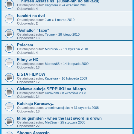
"Thirteen Assassins" (Jusan-nin no shikaku)
Ostatni post autor:
Kagetora
«
24 września 2010
Odpowiedzi:
4
harakiri na dvd
Ostatni post autor:
Jian
«
1 marca 2010
Odpowiedzi:
2
"Gohatto" "Tabu"
Ostatni post autor:
Tsume
«
28 lutego 2010
Odpowiedzi:
13
Polecam
Ostatni post autor:
Marcus65
«
19 stycznia 2010
Odpowiedzi:
4
Filmy w HD
Ostatni post autor:
Marcus65
«
14 listopada 2009
Odpowiedzi:
13
LISTA FILMÓW
Ostatni post autor:
Kagetora
«
10 listopada 2009
Odpowiedzi:
12
Ciekawa aukcja SEPPUKU na Allegro
Ostatni post autor:
Kurokami
«
8 września 2008
Odpowiedzi:
14
Kolekcja Kurosawy..
Ostatni post autor:
antoni maciej dietl
«
31 stycznia 2008
Odpowiedzi:
18
Mibu gishiden - when the last sword is drown
Ostatni post autor:
MadSun
«
25 stycznia 2008
Odpowiedzi:
22
Shogun Assassin