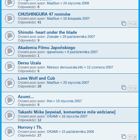
Ostatni post autor:
MadSun
«
24 stycznia 2008
Odpowiedzi:
8
CHUSHINGURA 47 roninów
Ostatni post autor:
MadSun
«
16 listopada 2007
Odpowiedzi:
41
1
2
Shinobi- heart under the blade
Ostatni post autor:
Zoisaite
«
29 października 2007
Odpowiedzi:
9
Akademia Filmu Japońskiego
Ostatni post autor:
qqnamuniu
«
8 października 2007
Odpowiedzi:
1
Dersu Uzala
Ostatni post autor:
Mariusz dersuuzala.info
«
12 czerwca 2007
Odpowiedzi:
6
Lone Wolf and Cub
Ostatni post autor:
MadSun
«
25 stycznia 2007
Odpowiedzi:
28
1
2
Azumi...
Ostatni post autor:
Ihei
«
19 stycznia 2007
Odpowiedzi:
9
Takashi Miike [wywiad, komentarze mile widziane]
Ostatni post autor:
OKAMI
«
16 stycznia 2007
Odpowiedzi:
12
Horrory i Th.
Ostatni post autor:
OKAMI
«
15 października 2006
Odpowiedzi:
27
1
2