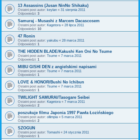
13 Assassins (Jusan NinNo Shikaku)
Ostatni post autor:
keylan
«
31 sierpnia 2011
Odpowiedzi:
3
Samuraj - Musashi z Marcem Dacascosem
Ostatni post autor:
Kagetora
«
28 lipca 2011
Odpowiedzi:
10
47 Ronin
Ostatni post autor:
yakubu
«
28 marca 2011
Odpowiedzi:
1
THE HIDDEN BLADE/Kakushi Ken Oni No Tsume
Ostatni post autor:
Tsume
«
7 marca 2011
Odpowiedzi:
1
MIBU GISHI DEN z angielskimi napisami
Ostatni post autor:
Tsume
«
7 marca 2011
Odpowiedzi:
1
LOVE & HONOR/Bushi No Ichibun
Ostatni post autor:
Tsume
«
7 marca 2011
Odpowiedzi:
1
TWILIGHT SAMURAI/Tasogare Seibei
Ostatni post autor:
Kagetora
«
7 marca 2011
Odpowiedzi:
2
poszukuje filmu Japonia 1997 Pawła Łozińskiego
Ostatni post autor:
ollimpia
«
5 marca 2011
Odpowiedzi:
2
SZOGUN
Ostatni post autor:
Tomashi
«
24 stycznia 2011
Odpowiedzi:
1