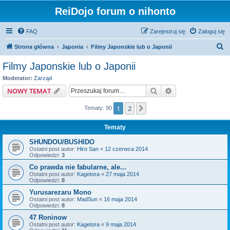
ReiDojo forum o nihonto
FAQ
Zarejestruj się
Zaloguj się
S
Strona główna
Japonia
Filmy Japonskie lub o Japonii
z
Filmy Japonskie lub o Japonii
u
Moderator:
Zarząd
k
Szukaj
Wyszukiwanie z
NOWY TEMAT
a
1
2
Następna
Tematy: 90
j
Tematy
SHUNDOU/BUSHIDO
Ostatni post autor:
Hiro San
«
12 czerwca 2014
Odpowiedzi:
3
Co prawda nie fabularne, ale...
Ostatni post autor:
Kagetora
«
27 maja 2014
Odpowiedzi:
8
Yurusarezaru Mono
Ostatni post autor:
MadSun
«
16 maja 2014
Odpowiedzi:
8
47 Roninow
Ostatni post autor:
Kagetora
«
9 maja 2014