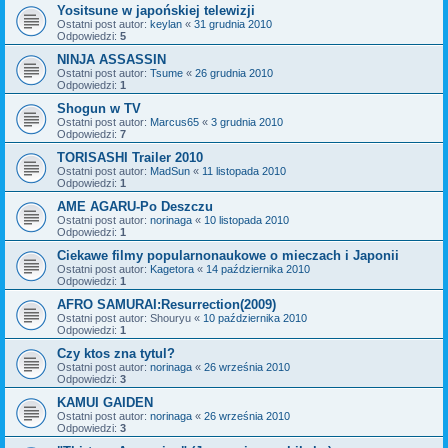
Yositsune w japońskiej telewizji
Ostatni post autor:
keylan
«
31 grudnia 2010
Odpowiedzi:
5
NINJA ASSASSIN
Ostatni post autor:
Tsume
«
26 grudnia 2010
Odpowiedzi:
1
Shogun w TV
Ostatni post autor:
Marcus65
«
3 grudnia 2010
Odpowiedzi:
7
TORISASHI Trailer 2010
Ostatni post autor:
MadSun
«
11 listopada 2010
Odpowiedzi:
1
AME AGARU-Po Deszczu
Ostatni post autor:
norinaga
«
10 listopada 2010
Odpowiedzi:
1
Ciekawe filmy popularnonaukowe o mieczach i Japonii
Ostatni post autor:
Kagetora
«
14 października 2010
Odpowiedzi:
1
AFRO SAMURAI:Resurrection(2009)
Ostatni post autor:
Shouryu
«
10 października 2010
Odpowiedzi:
1
Czy ktos zna tytul?
Ostatni post autor:
norinaga
«
26 września 2010
Odpowiedzi:
3
KAMUI GAIDEN
Ostatni post autor:
norinaga
«
26 września 2010
Odpowiedzi:
3